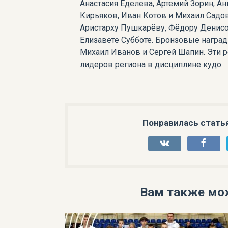
Анастасия Еделева, Артемий Зорин, А
Кирьяков, Иван Котов и Михаил Садов
Аристарху Пушкарёву, Фёдору Денисо
Елизавете Субботе. Бронзовые наград
Михаил Иванов и Сергей Шапин. Эти р
лидеров региона в дисциплине кудо.
Понравилась стать
Вам также мо