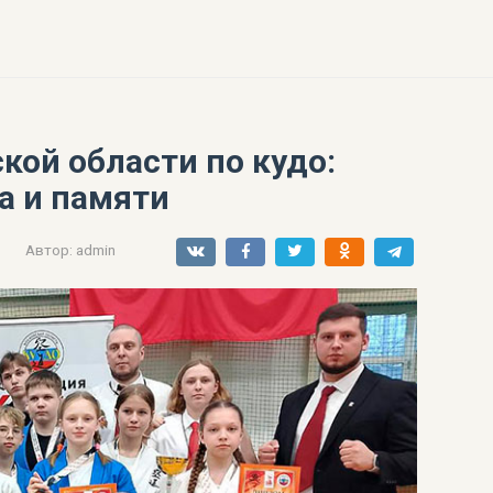
кой области по кудо:
а и памяти
Автор:
admin