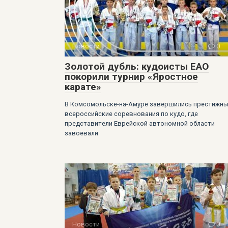
Новости
0
Золотой дубль: кудоисты ЕАО
покорили турнир «Яростное
карате»
В Комсомольске-на-Амуре завершились престижн
всероссийские соревнования по кудо, где
представители Еврейской автономной области
завоевали
Новости
0