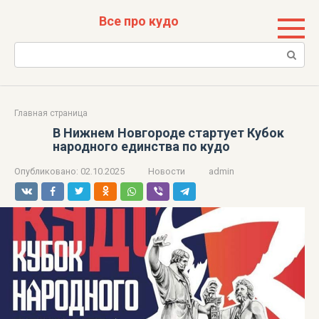
Перейти
Все про кудо
к
контенту
Поиск:
Главная страница
В Нижнем Новгороде стартует Кубок
народного единства по кудо
Опубликовано:
02.10.2025
Новости
admin